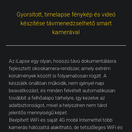
Gyorsított, timelapse fénykép és videó
készítése távmenedzselhető smart
kamerával
Az iLapse egy olyan, hosszú távú dokumentálásra
fejlesztett okoskamera-rendszer, amely extrém
körülmények között is folyamatosan rögzít. A
készülék önállóan működik, nem igényel napi
beavatkozást, és minden felvételt automatikusan
továbbít a felhőalapú tárhelyre, így kezelve az
adatbiztonságot, mivel a helyszínen nem tárol
jelentős mennyiségű képet.
Beépített WiFi és saját 4G mobil Internettel több
kamerás hálózattá alakítható, de tetszőleges WiFi és