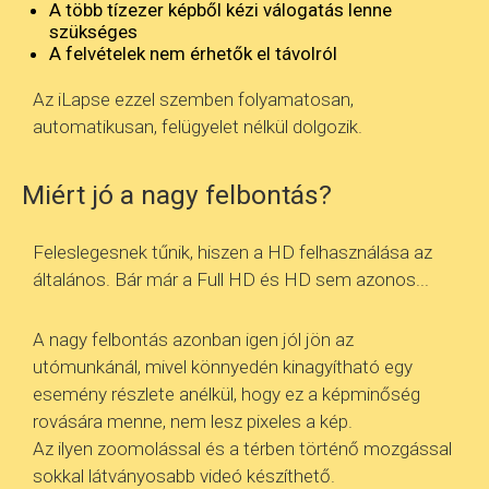
A több tízezer képből kézi válogatás lenne
szükséges
A felvételek nem érhetők el távolról
Az iLapse ezzel szemben folyamatosan,
automatikusan, felügyelet nélkül dolgozik.
Miért jó a nagy felbontás?
Feleslegesnek tűnik, hiszen a HD felhasználása az
általános. Bár már a Full HD és HD sem azonos...
A nagy felbontás azonban igen jól jön az
utómunkánál, mivel könnyedén kinagyítható egy
esemény részlete anélkül, hogy ez a képminőség
rovására menne, nem lesz pixeles a kép.
Az ilyen zoomolással és a térben történő mozgással
sokkal látványosabb videó készíthető.