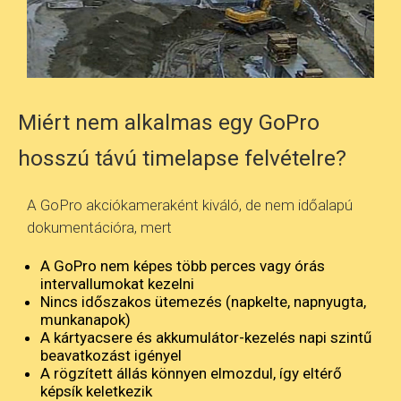
Miért nem alkalmas egy GoPro
hosszú távú timelapse felvételre?
A GoPro akciókameraként kiváló, de nem időalapú
dokumentációra, mert
A GoPro nem képes több perces vagy órás
intervallumokat kezelni
Nincs időszakos ütemezés (napkelte, napnyugta,
munkanapok)
A kártyacsere és akkumulátor-kezelés napi szintű
beavatkozást igényel
A rögzített állás könnyen elmozdul, így eltérő
képsík keletkezik