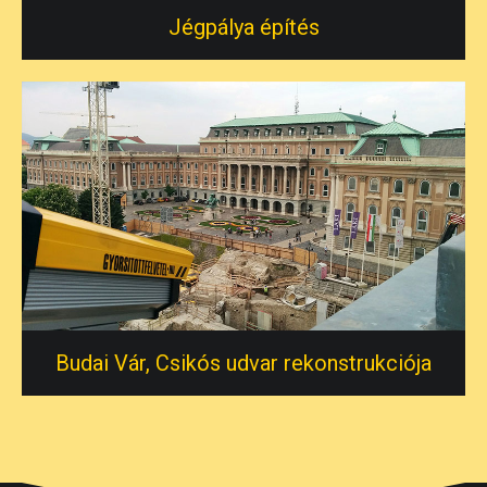
Jégpálya építés
Budai Vár, Csikós udvar rekonstrukciója