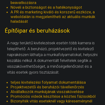
beavatkozásra
Növeli a biztonságot és a hatékonyságot
A PR és marketing kiváló és korszerű eszköze, a
weboldalán is megjelenítheti az aktuális munkák
haladását
Építőipar és beruházások
A nagy területű kivitelezések esetén több kamera is
telepíthető. A beruházó, projektvezető és kivitelező
naprakészen láthatja a munkafolyamatokat, helyszíni
kiszállás nélkül. A dokumentált felvételek segítik a
visszakövethetőséget, a minőségellenőrzést és a
vitás esetek gyors tisztázását.
teljes kivitelezési folyamat dokumentálása
Projektvezetői és beruházói távellenőrzés
Alvállalkozók munkájának visszakövetése
Promóciós videók készítése a köztes fázisokból
Bizonyíték vitás eseteknél vagy káreseménynél