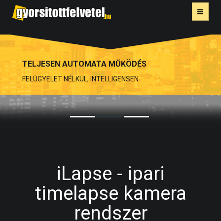
SZOLGÁLTATÁS
FELHŐALAP
JELLEMZŐK
BIZTONSÁGOS
ALKALMAZÁSI TERÜLET
AI KÉPFELDOLGOZÁS
REFERENCIA
KAPCSOLAT
iLapse - ipari
timelapse kamera
rendszer