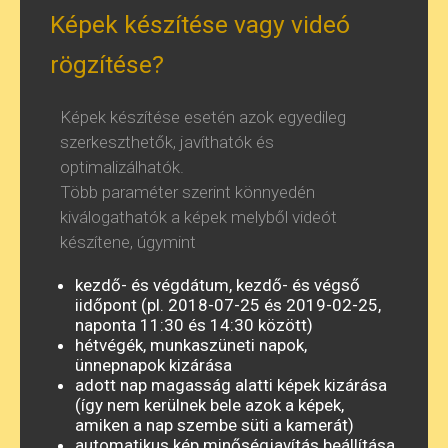
Képek készítése vagy videó
rögzítése?
Képek készítése esetén azok egyedileg
szerkeszthetők, javíthatók és
optimalizálhatók.
Több paraméter szerint könnyedén
kiválogathatók a képek melyből videót
készítene, úgymint
kezdő- és végdátum, kezdő- és végső
iidőpont (pl. 2018-07-25 és 2019-02-25,
naponta 11:30 és 14:30 között)
hétvégék, munkaszüneti napok,
ünnepnapok kizárása
adott nap magasság alatti képek kizárása
(így nem kerülnek bele azok a képek,
amiken a nap szembe süti a kamerát)
automatikus kép minőségjavítás beállítása