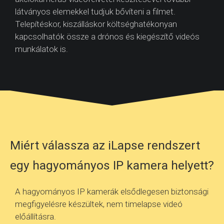
látványos elemekkel tudjuk bővíteni a filmet.
Telepítéskor, kiszálláskor költséghatékonyan
kapcsolhatók össze a drónos és kiegészítő videós
munkálatok is.
Miért válassza az iLapse rendszert
egy hagyományos IP kamera helyett?
A hagyományos IP kamerák elsődlegesen biztonsági
megfigyelésre készültek, nem timelapse videó
előállításra.