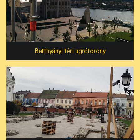
Batthyányi téri ugrótorony