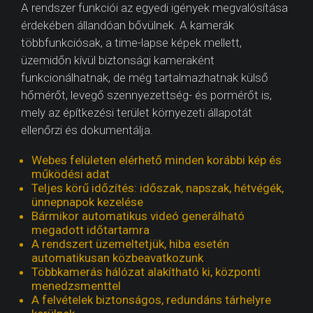
A rendszer funkciói az egyedi igények megvalósítása
érdekében állandóan bővülnek. A kamerák
többfunkciósak, a time-lapse képek mellett,
üzemidőn kívül biztonsági kameraként
funkcionálhatnak, de még tartalmazhatnak külső
hőmérőt, levegő szennyezettség- és pormérőt is,
mely az építkezési terület környezeti állapotát
ellenőrzi és dokumentálja.
Webes felületen elérhető minden korábbi kép és
működési adat
Teljes körű időzítés: időszak, napszak, hétvégék,
ünnepnapok kezelése
Bármikor automatikus videó generálható
megadott időtartamra
A rendszert üzemeltetjük, hiba esetén
automatikusan közbeavatkozunk
Többkamerás hálózat alakítható ki, központi
menedzsmenttel
A felvételek biztonságos, redundáns tárhelyre