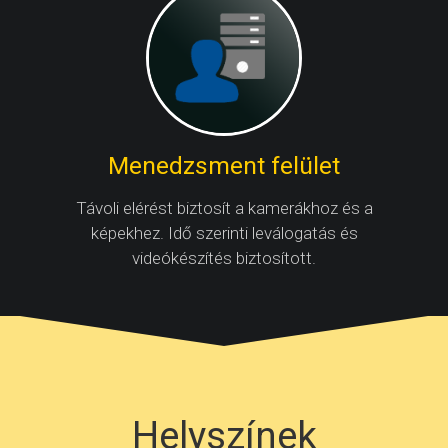
Menedzsment felület
Távoli elérést biztosít a kamerákhoz és a
képekhez. Idő szerinti leválogatás és
videókészítés biztosított.
Helyszínek