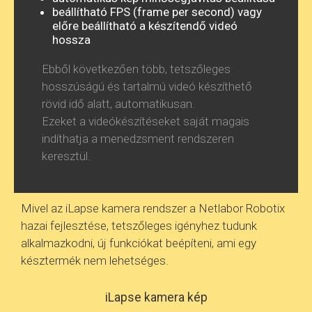
beállítható FPS (frame per second) vagy
előre beállítható a készítendő videó
hossza
Ebből következően több, tetszőleges
hosszúságú és tartalmú videó készíthető
rövid idő alatt, automatikusan.
Ezeket a videókészítéseket saját magais
indíthatja a menedzsment rendszeren
keresztül.
Mivel az iLapse kamera rendszer a Netlabor Robotix
hazai fejlesztése, tetszőleges igényhez tudunk
alkalmazkodni, új funkciókat beépíteni, ami egy
késztermék nem lehetséges.
iLapse kamera kép