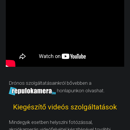
Drónos szolgáltatásainkról bővebben a
honlapunkon olvashat.
Kiegészítő videós szolgáltatások
Mindegyik esetben helyszíni fotózással,
akciókamerás videófelvétel készítésével további