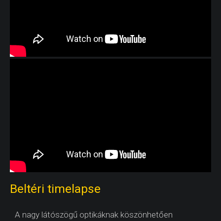
Beltéri timelapse
A nagy látószögű optikáknak köszönhetően